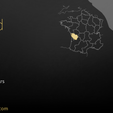
d
rs
.com